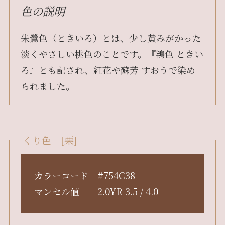
色の説明
朱鷺色（ときいろ）とは、少し黄みがかった
淡くやさしい桃色のことです。『鴇色 ときい
ろ』とも記され、紅花や蘇芳 すおうで染め
られました。
くり色 [栗]
カラーコード #754C38
マンセル値 2.0YR 3.5 / 4.0