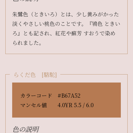
朱鷺色（ときいろ）とは、少し黄みがかった
淡くやさしい桃色のことです。『鴇色 ときい
ろ』とも記され、紅花や蘇芳 すおうで染め
られました。
らくだ色 [駱駝]
カラーコード #B67A52
マンセル値 4.0YR 5.5 / 6.0
色の説明