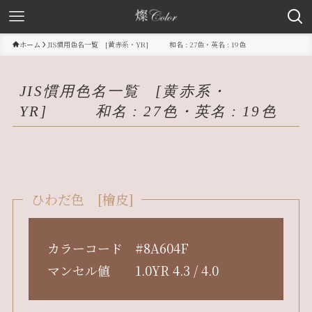
ホーム
JIS慣用色名一覧 [黄赤系・YR] 和名 : 27色・英名 : 19色
JIS慣用色名一覧 [黄赤系・
YR] 和名 : 27色・英名 : 19色
ひわだ色 [檜皮]
カラーコード #8A604F
マンセル値 1.0YR 4.3 / 4.0