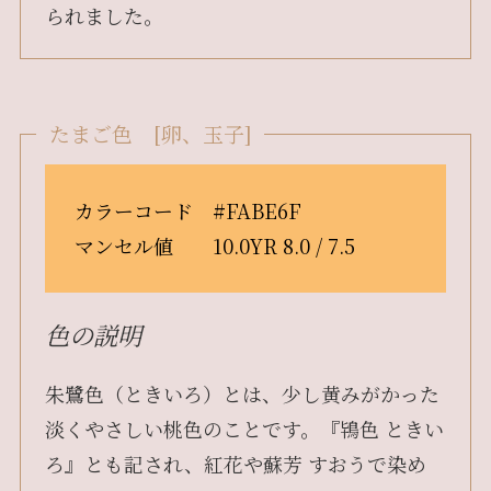
られました。
たまご色 [卵、玉子]
カラーコード #FABE6F
マンセル値 10.0YR 8.0 / 7.5
色の説明
朱鷺色（ときいろ）とは、少し黄みがかった
淡くやさしい桃色のことです。『鴇色 ときい
ろ』とも記され、紅花や蘇芳 すおうで染め