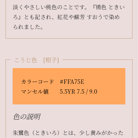
淡くやさしい桃色のことです。『鴇色 ときい
ろ』とも記され、紅花や蘇芳 すおうで染め
られました。
こうじ色 [柑子]
カラーコード #FFA75E
マンセル値 5.5YR 7.5 / 9.0
色の説明
朱鷺色（ときいろ）とは、少し黄みがかった