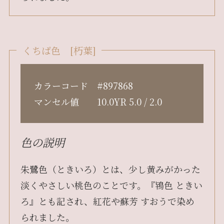
くちば色 [朽葉]
カラーコード #897868
マンセル値 10.0YR 5.0 / 2.0
色の説明
朱鷺色（ときいろ）とは、少し黄みがかった
淡くやさしい桃色のことです。『鴇色 ときい
ろ』とも記され、紅花や蘇芳 すおうで染め
られました。