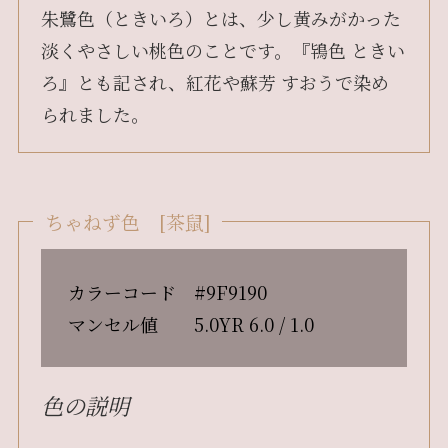
朱鷺色（ときいろ）とは、少し黄みがかった
淡くやさしい桃色のことです。『鴇色 ときい
ろ』とも記され、紅花や蘇芳 すおうで染め
られました。
ちゃねず色 [茶鼠]
カラーコード #9F9190
マンセル値 5.0YR 6.0 / 1.0
色の説明