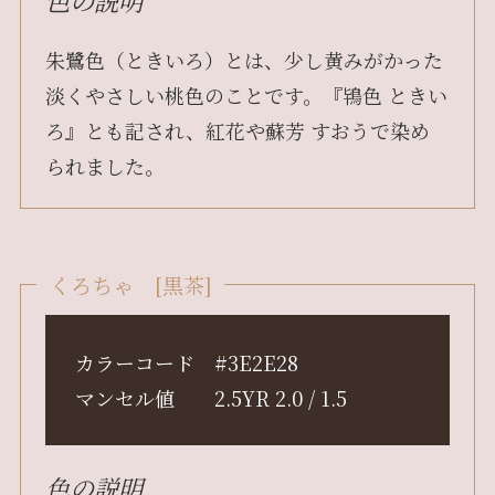
朱鷺色（ときいろ）とは、少し黄みがかった
淡くやさしい桃色のことです。『鴇色 ときい
ろ』とも記され、紅花や蘇芳 すおうで染め
られました。
くろちゃ [黒茶]
カラーコード #3E2E28
マンセル値 2.5YR 2.0 / 1.5
色の説明