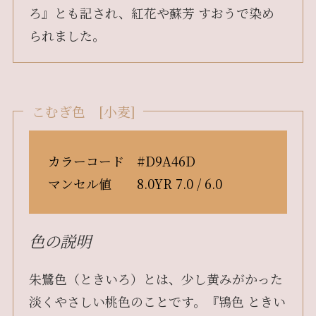
ろ』とも記され、紅花や蘇芳 すおうで染め
られました。
こむぎ色 [小麦]
カラーコード #D9A46D
マンセル値 8.0YR 7.0 / 6.0
色の説明
朱鷺色（ときいろ）とは、少し黄みがかった
淡くやさしい桃色のことです。『鴇色 ときい