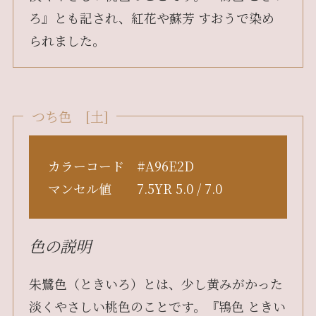
ろ』とも記され、紅花や蘇芳 すおうで染め
られました。
つち色 [土]
カラーコード #A96E2D
マンセル値 7.5YR 5.0 / 7.0
色の説明
朱鷺色（ときいろ）とは、少し黄みがかった
淡くやさしい桃色のことです。『鴇色 ときい