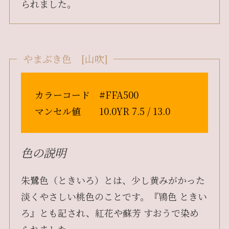
られました。
やまぶき色 [山吹]
カラーコード #FFA500
マンセル値 10.0YR 7.5 / 13.0
色の説明
朱鷺色（ときいろ）とは、少し黄みがかった
淡くやさしい桃色のことです。『鴇色 ときい
ろ』とも記され、紅花や蘇芳 すおうで染め